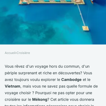
Accueil
›
Croisière
CROISIÈRE
Quelle croisière offre des
Vous rêvez d'un voyage hors du commun, d'un
périple surprenant et riche en découvertes? Vous
excursions pour découvrir les
avez toujours voulu explorer le
Cambodge
et le
villages flottants du
Vietnam
, mais vous ne savez pas quelle formule de
Cambodge?
voyage choisir ? Pourquoi ne pas opter pour une
croisière sur le
Mékong
? Cet article vous donnera
Ayden
•
28 juin 2024
•
5 min de lecture