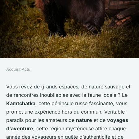
Accueil
›
Actu
ACTU
Où participer à une expédition
Vous rêvez de grands espaces, de nature sauvage et
de rencontres inoubliables avec la faune locale ? Le
pour observer les ours bruns
Kamtchatka
, cette péninsule russe fascinante, vous
au Kamchatka, Russie?
promet une expérience hors du commun. Véritable
paradis pour les amateurs de
nature
et de
voyages
Ayden
•
28 juin 2024
•
6 min de lecture
d'aventure
, cette région mystérieuse attire chaque
année des voyageurs en quête d’authenticité et de