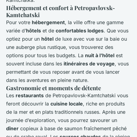
Kamtchatka.
Hébergement et confort à Petropavlovsk-
Kamtchatski
Pour votre
hébergement
, la ville offre une gamme
variée d’
hôtels
et de
confortables lodges
. Que vous
optiez pour un
hôtel
de luxe avec vue sur la baie ou
une auberge plus rustique, vous trouverez des
options pour tous les budgets. La
nuit à l'hôtel
est
souvent incluse dans les
itinéraires de voyage
, vous
permettant de vous reposer avant de vous lancer
dans les aventures en pleine nature.
Gastronomie et moments de détente
Les
restaurants
de Petropavlovsk-Kamtchatski vous
feront découvrir la
cuisine locale
, riche en produits
de la mer et en plats traditionnels russes. Après une
journée d’exploration, vous pourrez savourer un
dîner
copieux à base de saumon fraîchement pêché
ou de crabe royal. Les
sources chaudes
de la région