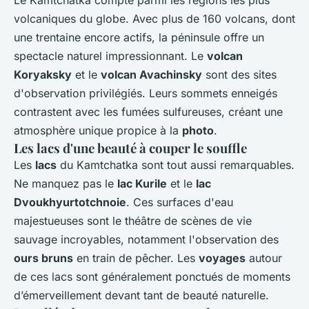
Le Kamtchatka compte parmi les régions les plus
volcaniques du globe. Avec plus de 160 volcans, dont
une trentaine encore actifs, la péninsule offre un
spectacle naturel impressionnant. Le
volcan
Koryaksky
et le
volcan Avachinsky
sont des sites
d'observation privilégiés. Leurs sommets enneigés
contrastent avec les fumées sulfureuses, créant une
atmosphère unique propice à la
photo
.
Les lacs d'une beauté à couper le souffle
Les
lacs
du Kamtchatka sont tout aussi remarquables.
Ne manquez pas le
lac Kurile
et le
lac
Dvoukhyurtotchnoie
. Ces surfaces d'eau
majestueuses sont le théâtre de scènes de vie
sauvage incroyables, notamment l'observation des
ours bruns
en train de pêcher. Les
voyages
autour
de ces lacs sont généralement ponctués de moments
d’émerveillement devant tant de beauté naturelle.